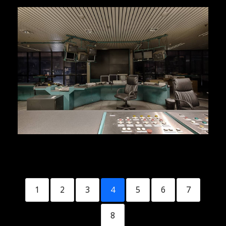
Herr Kolonel
Voir la suite
1
2
3
4
5
6
7
8