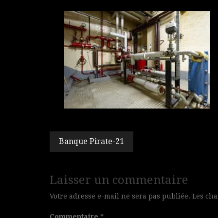
Navigation
Banque Pirate-21
de
l’article
Laisser un commentaire
Votre adresse e-mail ne sera pas publiée.
Les cha
Commentaire
*