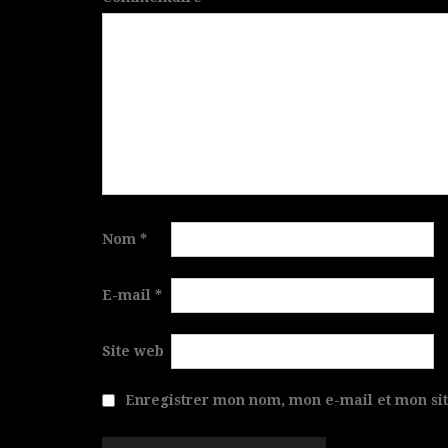
Nom
*
E-mail
*
Site web
Enregistrer mon nom, mon e-mail et mon si