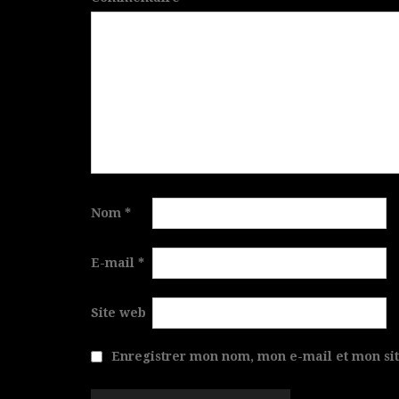
Nom
*
E-mail
*
Site web
Enregistrer mon nom, mon e-mail et mon si