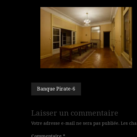
Navigation
Banque Pirate-6
de
l’article
Laisser un commentaire
Votre adresse e-mail ne sera pas publiée.
Les cha
Commentaire
*