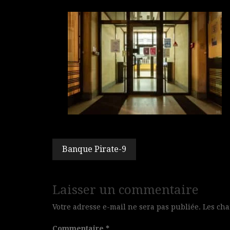
Navigation
Banque Pirate-9
de
l’article
Laisser un commentaire
Votre adresse e-mail ne sera pas publiée.
Les cha
Commentaire
*