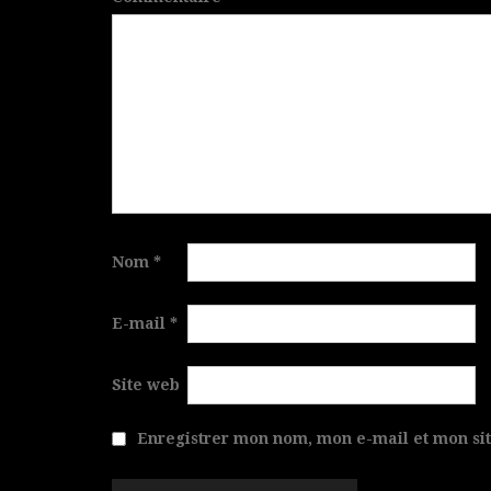
Nom
*
E-mail
*
Site web
Enregistrer mon nom, mon e-mail et mon si