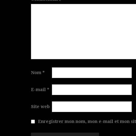
Nom
*
E-mail
*
Site web
Enregistrer mon nom, mon e-mail et mon si