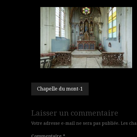
Navigation
Chapelle du mont-1
de
l’article
Laisser un commentaire
Votre adresse e-mail ne sera pas publiée.
Les cha
Commentaire
*