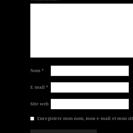
Nom
*
E-mail
*
Site web
Enregistrer mon nom, mon e-mail et mon si