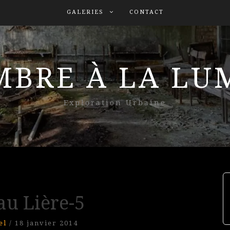
GALERIES
CONTACT
MBRE À LA L
Exploration Urbaine
au Lière-5
el
/
18 janvier 2014