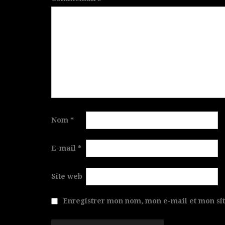
Nom
*
E-mail
*
Site web
Enregistrer mon nom, mon e-mail et mon si