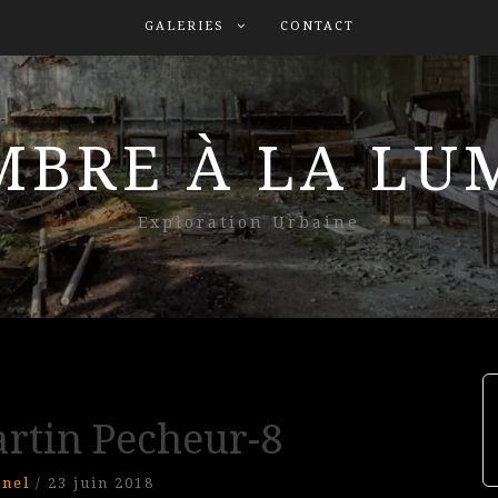
GALERIES
CONTACT
MBRE À LA L
Exploration Urbaine
rtin Pecheur-8
nel
/
23 juin 2018