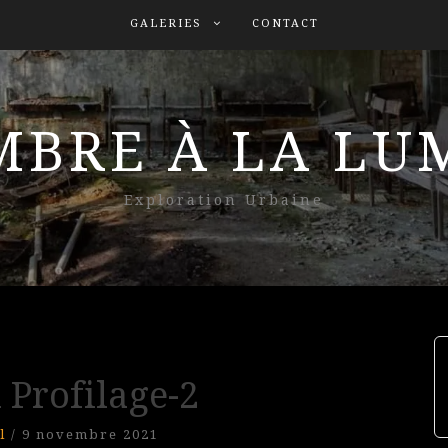
GALERIES
CONTACT
MBRE À LA L
Exploration Urbaine
 Profilage-2
l
/
9 novembre 2021