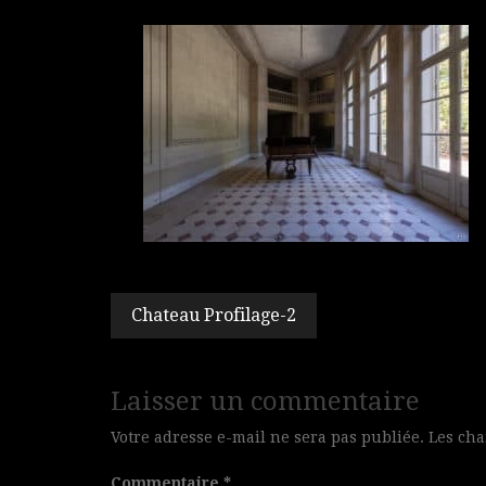
Navigation
Chateau Profilage-2
de
l’article
Laisser un commentaire
Votre adresse e-mail ne sera pas publiée.
Les cha
Commentaire
*