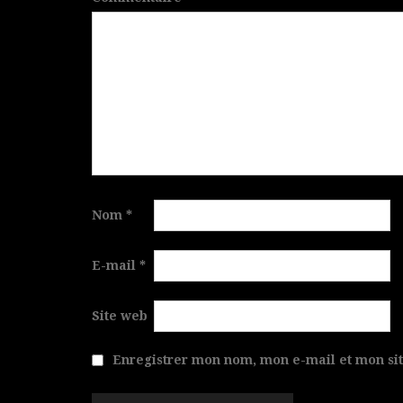
Nom
*
E-mail
*
Site web
Enregistrer mon nom, mon e-mail et mon si