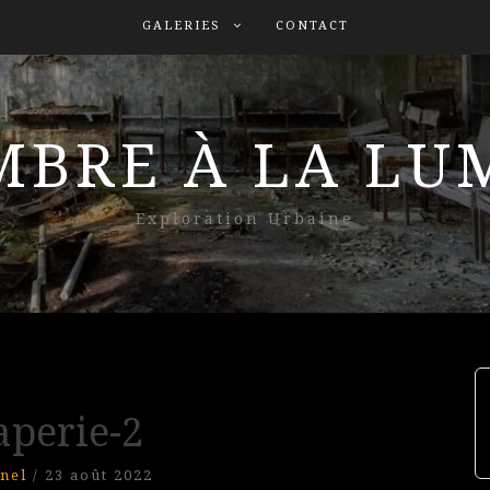
GALERIES
CONTACT
MBRE À LA L
Exploration Urbaine
aperie-2
nel
/
23 août 2022