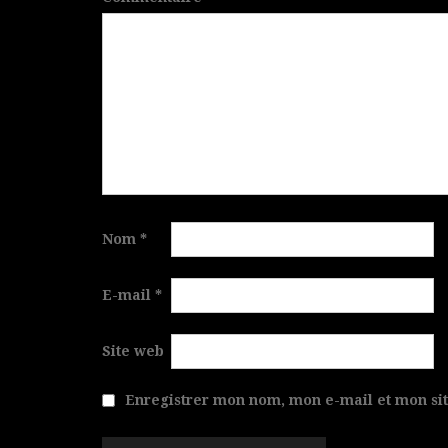
Nom
*
E-mail
*
Site web
Enregistrer mon nom, mon e-mail et mon si