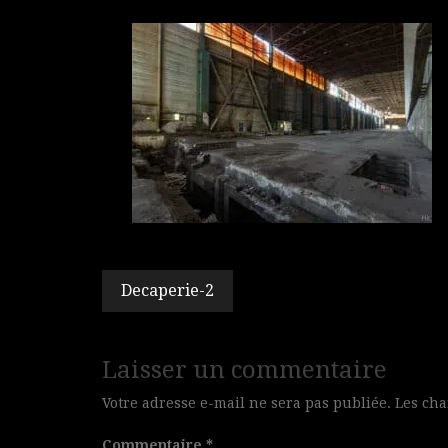
Navigation
Decaperie-2
de
l’article
Laisser un commentaire
Votre adresse e-mail ne sera pas publiée.
Les cha
Commentaire
*