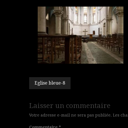
Navigation
Eglise bleue-8
de
l’article
Laisser un commentaire
Votre adresse e-mail ne sera pas publiée.
Les cha
Commentaire
*