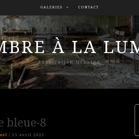
GALERIES
CONTACT
MBRE À LA L
Exploration Urbaine
e bleue-8
nel
/
15 avril 2025