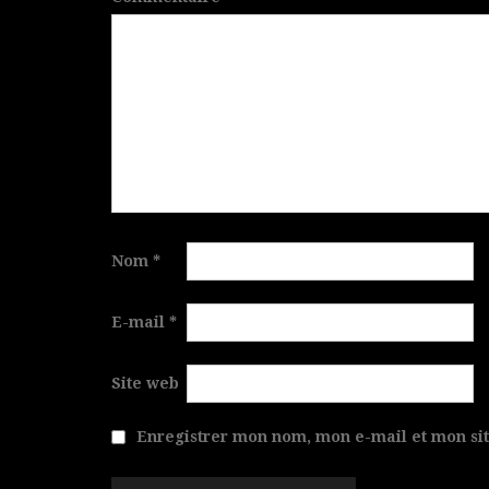
Nom
*
E-mail
*
Site web
Enregistrer mon nom, mon e-mail et mon si