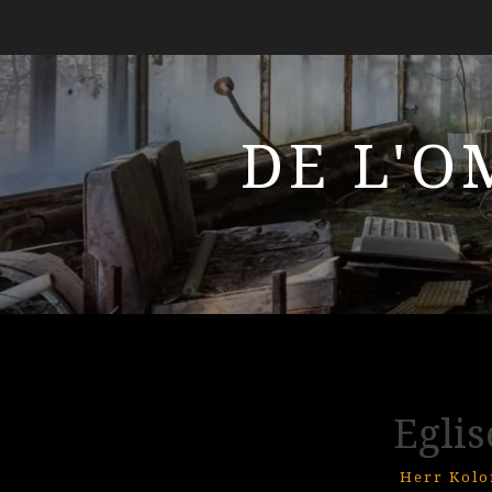
DE L'O
Eglis
Herr Kolo