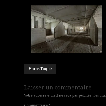
Navigation
Haras Toqué
de
l’article
Laisser un commentaire
Votre adresse e-mail ne sera pas publiée.
Les cha
Commentaire
*