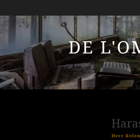
DE L'O
Hara
Herr Kolon