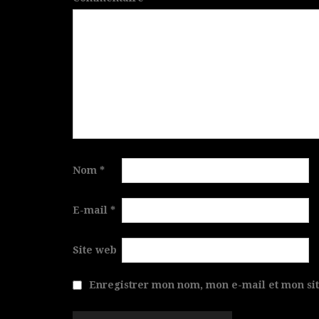
Nom
*
E-mail
*
Site web
Enregistrer mon nom, mon e-mail et mon si