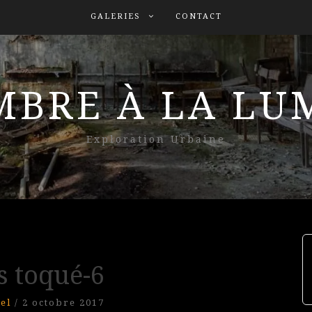
GALERIES
CONTACT
MBRE À LA L
Exploration Urbaine
s toqué-6
el
/
2 octobre 2017