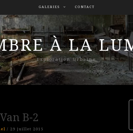
GALERIES
CONTACT
MBRE À LA L
Exploration Urbaine
 Van B-2
nel
/
29 juillet 2015