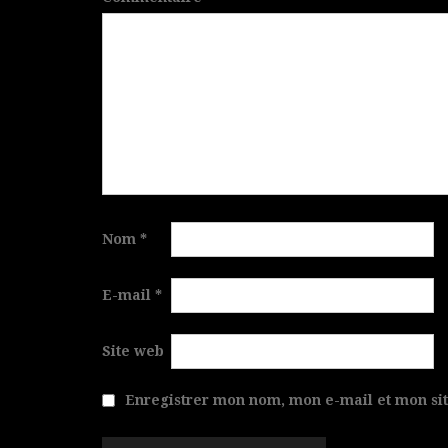
Nom
*
E-mail
*
Site web
Enregistrer mon nom, mon e-mail et mon si