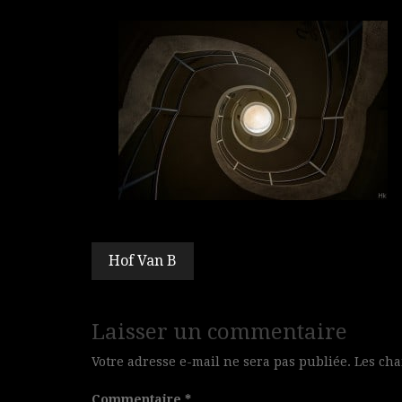
Navigation
Hof Van B
de
l’article
Laisser un commentaire
Votre adresse e-mail ne sera pas publiée.
Les cha
Commentaire
*