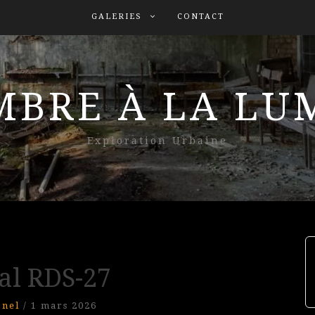
GALERIES
CONTACT
MBRE À LA L
Exploration Urbaine
al RDS-27
onel
/
1 mars 2026