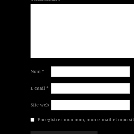
Nom
*
E-mail
*
Site web
Enregistrer mon nom, mon e-mail et mon si