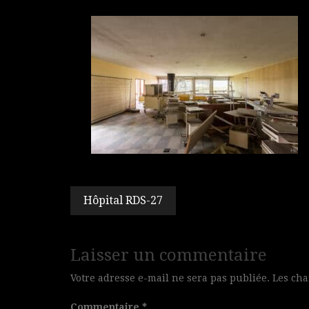
Navigation
Hôpital RDS-27
de
l’article
Laisser un commentaire
Votre adresse e-mail ne sera pas publiée.
Les cha
Commentaire
*