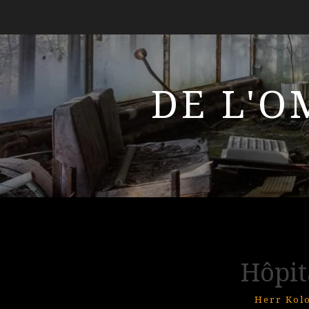
DE L'O
Hôpit
Herr Kol