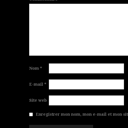
Nom
*
E-mail
*
Site web
Enregistrer mon nom, mon e-mail et mon si