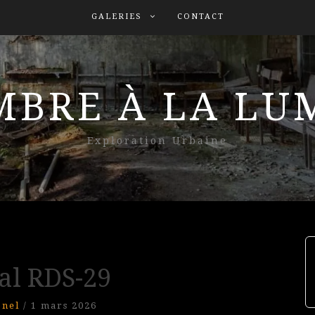
GALERIES
CONTACT
MBRE À LA L
Exploration Urbaine
al RDS-29
onel
/
1 mars 2026