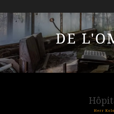
DE L'O
Hôpit
Herr Kol