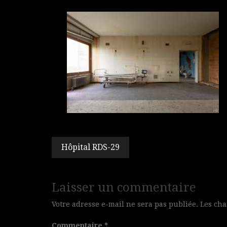
Navigation
Hôpital RDS-29
de
l’article
Laisser un commentaire
Votre adresse e-mail ne sera pas publiée.
Les cha
Commentaire
*