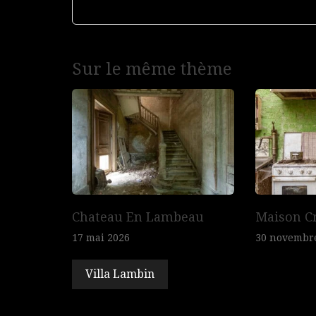
Navigation
Sur le même thème
de
l’article
Chateau En Lambeau
Maison C
17 mai 2026
30 novembr
Villa Lambin