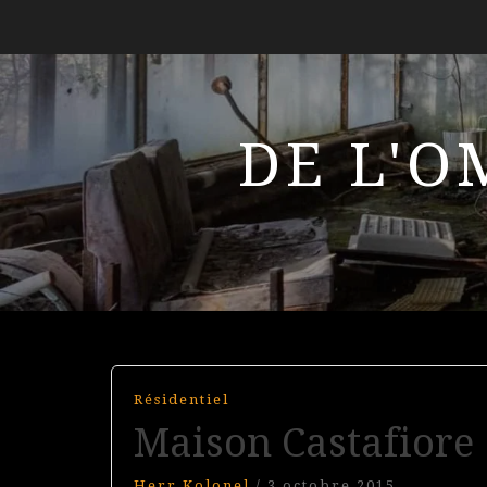
DE L'O
Résidentiel
Maison Castafiore
Herr Kolonel
/
3 octobre 2015