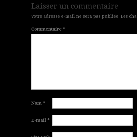
Laisser un commentaire
Votre adresse e-mail ne sera pas publiée.
Les cha
Commentaire
*
Nom
*
E-mail
*