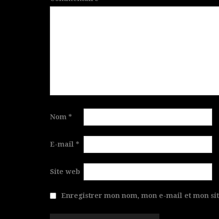
Nom
*
E-mail
*
Site web
Enregistrer mon nom, mon e-mail et mon si