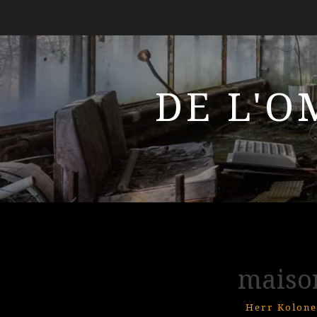
DE L'O
maiso
Herr Kolone