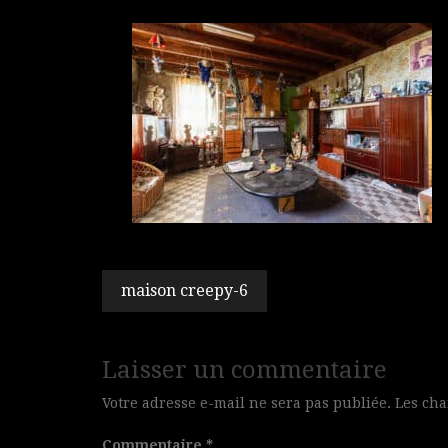
Navigation
maison creepy-6
de
l’article
Laisser un commentaire
Votre adresse e-mail ne sera pas publiée.
Les cha
Commentaire
*