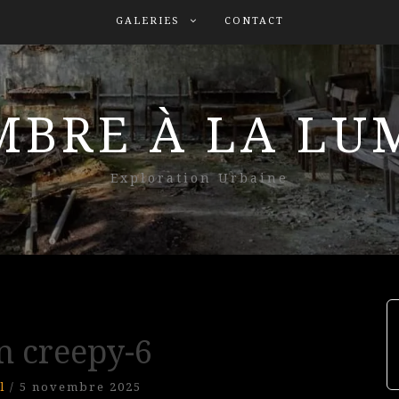
GALERIES
CONTACT
MBRE À LA L
Exploration Urbaine
n creepy-6
l
/
5 novembre 2025