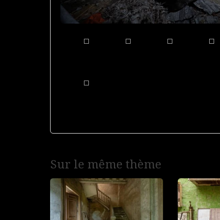
Navigation
Sur le même thème
de
l’article