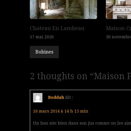
Chateau En Lambeau
Maison C
17 mai 2026
30 novembr
Bobines
2 thoughts on “
Maison P
Boddah
dit :
16 mars 2014 à 14 h 15 min
Un bon site bien dans son jus comme on les aim