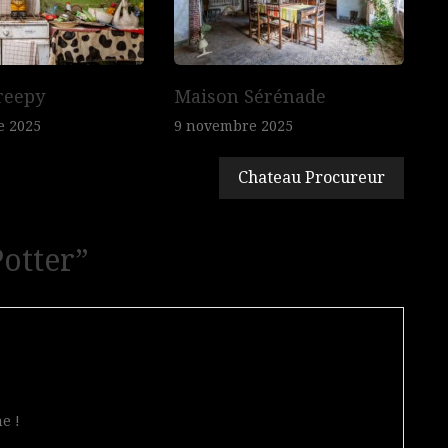
reepy
Maison Sérénade
e 2025
9 novembre 2025
Chateau Procureur
otter
”
e !