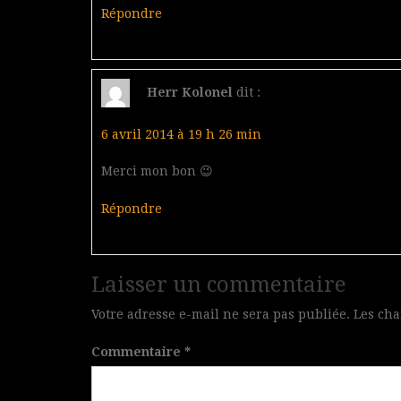
Répondre
Herr Kolonel
dit :
6 avril 2014 à 19 h 26 min
Merci mon bon 😉
Répondre
Laisser un commentaire
Votre adresse e-mail ne sera pas publiée.
Les cha
Commentaire
*