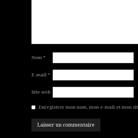
Nom
*
E-mail
*
Site web
Enregistrer mon nom, mon e-mail et mon si