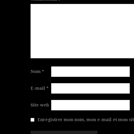
Nom
*
E-mail
*
Site web
Enregistrer mon nom, mon e-mail et mon si