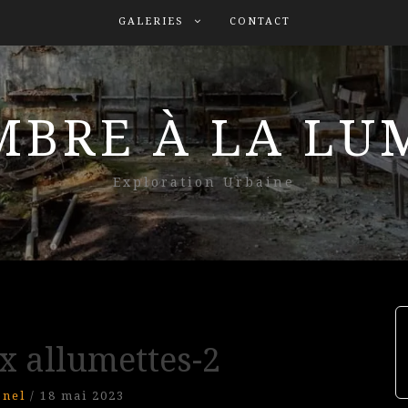
GALERIES
CONTACT
MBRE À LA L
Exploration Urbaine
x allumettes-2
onel
/
18 mai 2023