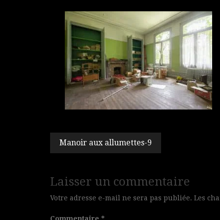
Navigation
Manoir aux allumettes-9
de
l’article
Laisser un commentaire
Votre adresse e-mail ne sera pas publiée.
Les cha
Commentaire
*