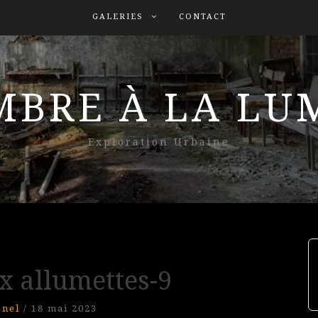
GALERIES
CONTACT
MBRE À LA L
Exploration Urbaine
x allumettes-9
onel
/
18 mai 2023