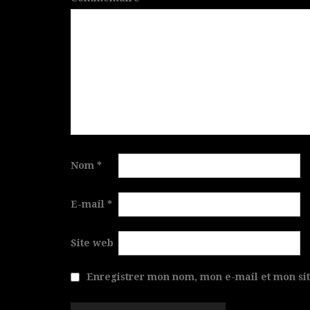
Nom
*
E-mail
*
Site web
Enregistrer mon nom, mon e-mail et mon si