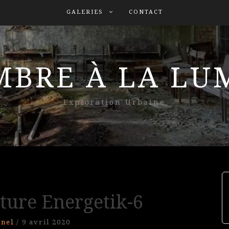
GALERIES
CONTACT
MBRE À LA L
Exploration Urbaine
lture Energetik-6
onel
/
9 avril 2020