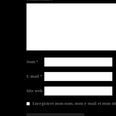
Nom
*
E-mail
*
Site web
Enregistrer mon nom, mon e-mail et mon si