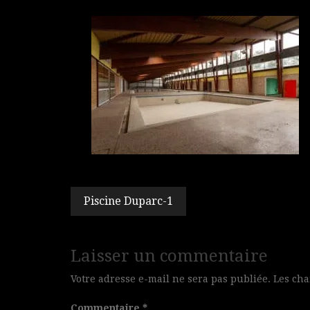
Navigation
Piscine Duparc-1
de
l’article
Laisser un commentaire
Votre adresse e-mail ne sera pas publiée.
Les cha
Commentaire
*