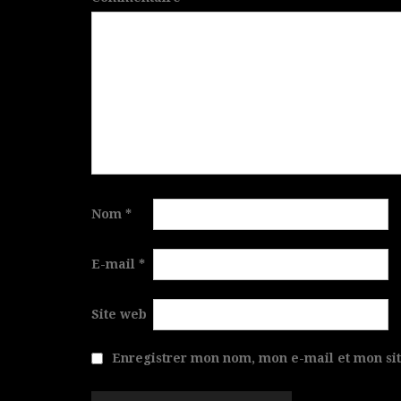
Nom
*
E-mail
*
Site web
Enregistrer mon nom, mon e-mail et mon si