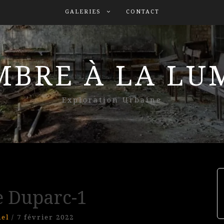
GALERIES
CONTACT
MBRE À LA L
Exploration Urbaine
e Duparc-1
el
/
7 février 2022