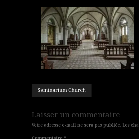
Navigation
Seminarium Church
de
l’article
Laisser un commentaire
Votre adresse e-mail ne sera pas publiée.
Les cha
Commentaire
*