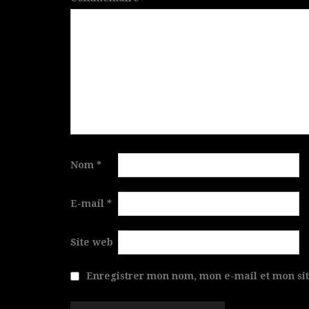
Nom
*
E-mail
*
Site web
Enregistrer mon nom, mon e-mail et mon si