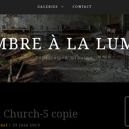
GALERIES
CONTACT
MBRE À LA L
Exploration Urbaine
 Church-5 copie
nel
/
29 juin 2019