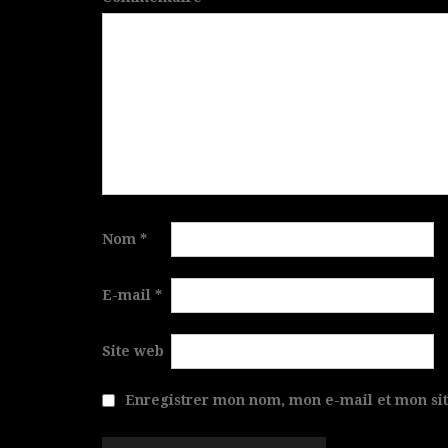
Nom
*
E-mail
*
Site web
Enregistrer mon nom, mon e-mail et mon si