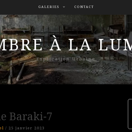
GALERIES
CONTACT
MBRE À LA L
Exploration Urbaine
ie Baraki-7
el
/
25 janvier 2023