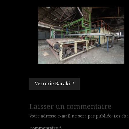
Navigation
Verrerie Baraki-7
de
l’article
Laisser un commentaire
Votre adresse e-mail ne sera pas publiée.
Les cha
Commentaire
*