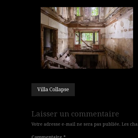
Navigation
Villa Collapse
de
l’article
Laisser un commentaire
Votre adresse e-mail ne sera pas publiée.
Les cha
Commentaire
*