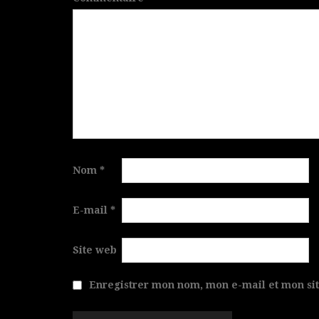
Nom
*
E-mail
*
Site web
Enregistrer mon nom, mon e-mail et mon si