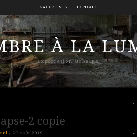
GALERIES
CONTACT
MBRE À LA L
Exploration Urbaine
lapse-2 copie
nel
/
29 août 2019