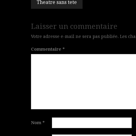
Theatre sans tete
Laisser un commentaire
Votre adresse e-mail ne sera pas publiée.
Les cha
Commentaire
*
Nom
*