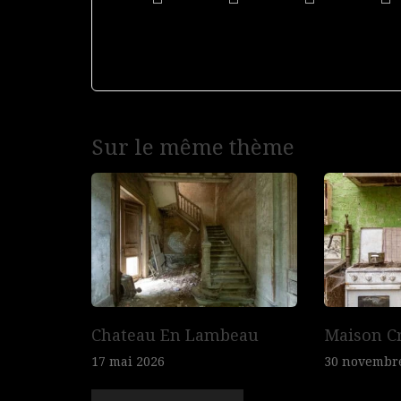
Navigation
Sur le même thème
de
l’article
Chateau En Lambeau
Maison C
17 mai 2026
30 novembr