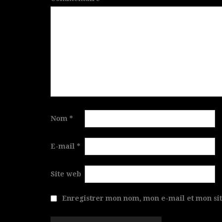
Nom
*
E-mail
*
Site web
Enregistrer mon nom, mon e-mail et mon si