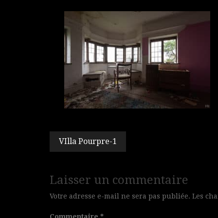
Navigation
VIlla Pourpre-1
de
l’article
Laisser un commentaire
Votre adresse e-mail ne sera pas publiée.
Les cha
Commentaire
*