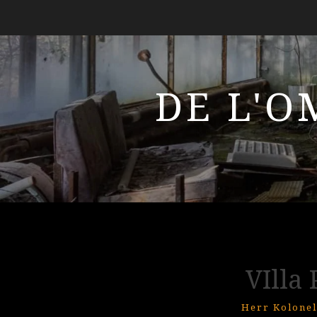
DE L'O
VIlla
Herr Kolonel