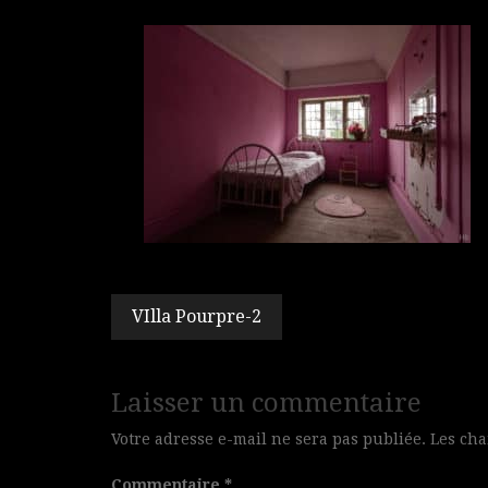
Navigation
VIlla Pourpre-2
de
l’article
Laisser un commentaire
Votre adresse e-mail ne sera pas publiée.
Les cha
Commentaire
*