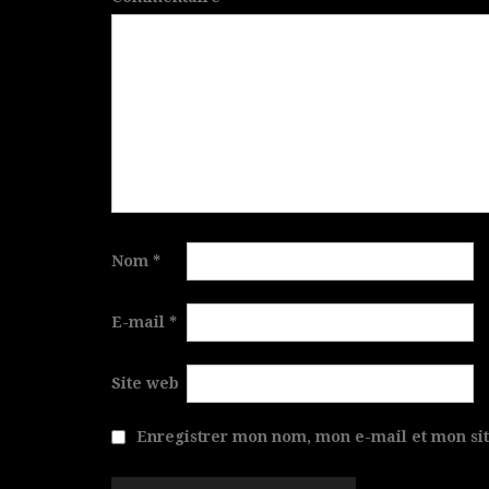
Nom
*
E-mail
*
Site web
Enregistrer mon nom, mon e-mail et mon si