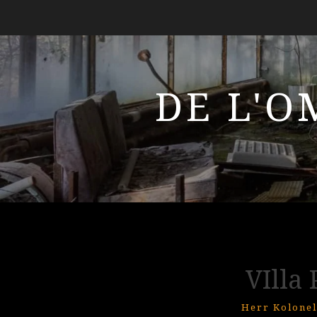
DE L'O
VIlla
Herr Kolonel