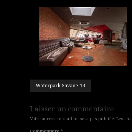
Navigation
Waterpark Savane-13
de
l’article
Laisser un commentaire
Votre adresse e-mail ne sera pas publiée.
Les cha
Commentaire
*