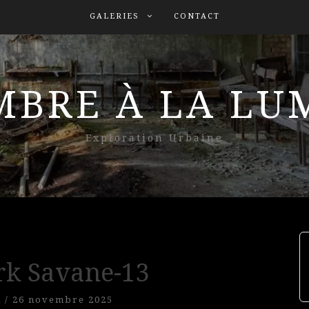
GALERIES
CONTACT
MBRE À LA L
Exploration Urbaine
k Savane-13
l
/
26 novembre 2025