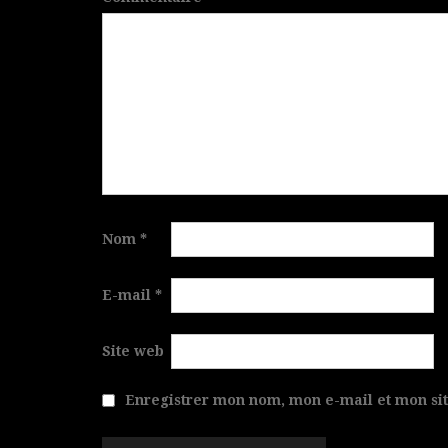
Nom
*
E-mail
*
Site web
Enregistrer mon nom, mon e-mail et mon si