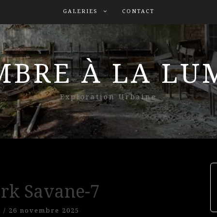
GALERIES
CONTACT
MBRE À LA L
Exploration Urbaine
rk Savane-7
l
/
26 novembre 2025