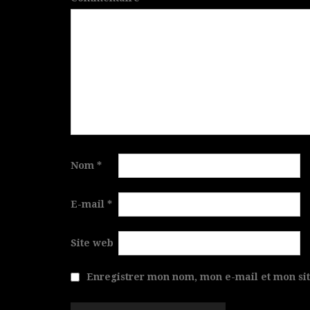
Nom
*
E-mail
*
Site web
Enregistrer mon nom, mon e-mail et mon si