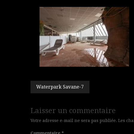
Navigation
Waterpark Savane-7
de
l’article
Laisser un commentaire
Votre adresse e-mail ne sera pas publiée.
Les cha
Commentaire
*