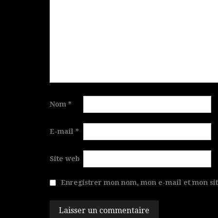
Nom
*
E-mail
*
Site web
Enregistrer mon nom, mon e-mail et mon si