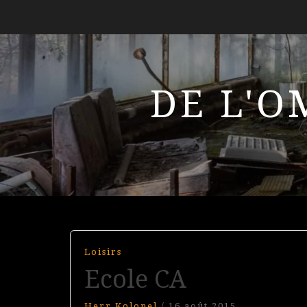
DE L'O
Loisirs
Ecole CA
Herr Kolonel
/
16 août 2015