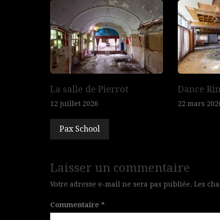
de
l’article
La salle de Pierrot
Dance Ri
12 juillet 2026
22 mars 202
Pax School
Laisser un commentaire
Votre adresse e-mail ne sera pas publiée.
Les cha
Commentaire
*