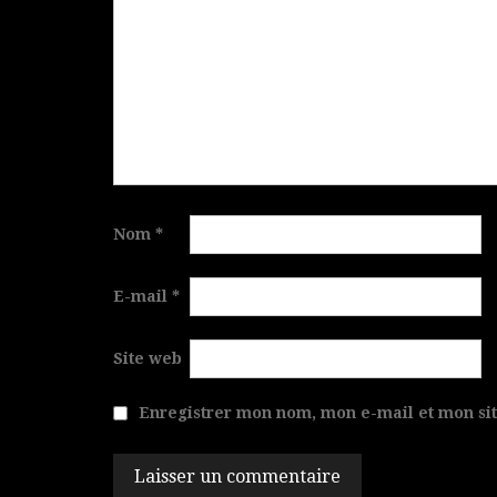
Nom
*
E-mail
*
Site web
Enregistrer mon nom, mon e-mail et mon si