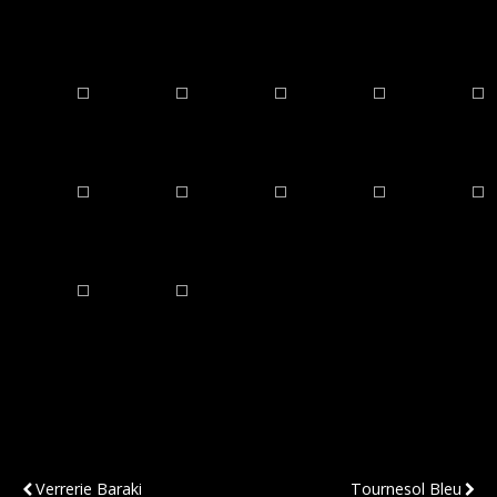
Publication Précédente
Publication Suivante
Verrerie Baraki
Tournesol Bleu