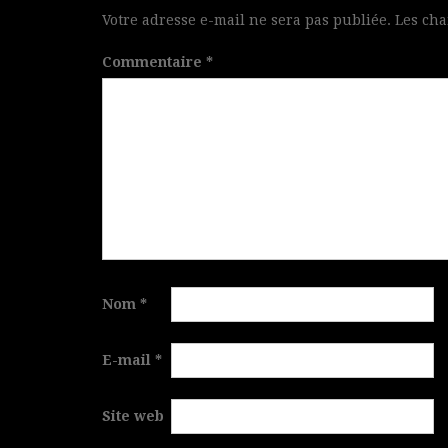
Votre adresse e-mail ne sera pas publiée.
Les cha
Commentaire
*
Nom
*
E-mail
*
Site web