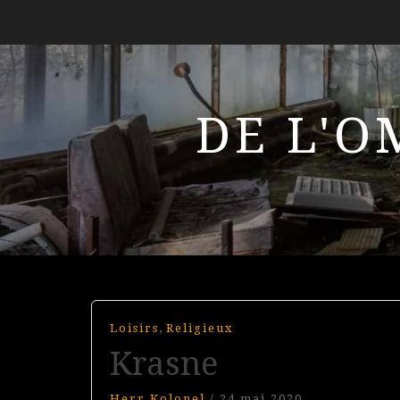
DE L'O
,
Loisirs
Religieux
Krasne
Herr Kolonel
/
24 mai 2020